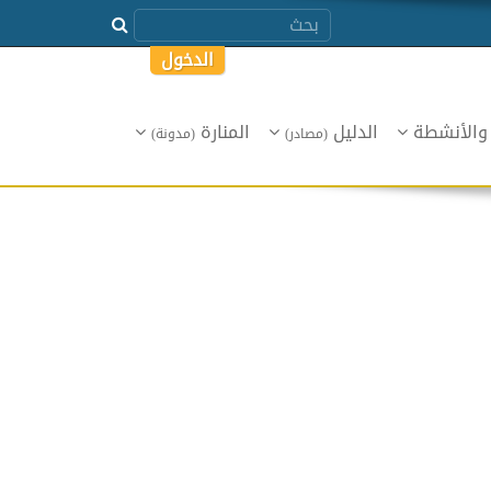
الدخول
 والأنشطة
الدليل
المنارة
(مصادر)
(مدونة)