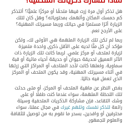
لماذا تتشارك ذكرياتك المتحفية؟
هل تذكر أول مرة زرت فيها متحفًا أو مركزًا علميًّا؟ أتتذكر
كم حمسك المكان وألهمك بمحتوياته؟ وهل كان لتلك
الزيارة أثرًا مستمرًا في حياتك وربما مسيرتك المهنية؟
على الأرجح نعم.
ربما لم تكن تلك الزيارة الملهمة هي الأولى لك، ولكن
مؤكد أن كل منَّا لديه على الأقل ذكرى واحدة متميزة
لزيارة لمتحف أو مركز علمي. لربما كانت تلك الزيارة ذات
الأثر العميق لحديقة حيوان أو حديقة أحياء مائية أو قبة
سماوية. ولعلها كانت لأحد المتاحف أو المراكز التي زرتها
في أثناء مسيرتك المهنية، وقد يكون المتحف أو المركز
الذي تعمل فيه حاليًا.
بغض النظر عن ماهية المتحف أو المركز، أو متى حدثت
تلك اللحظة الملهمة، سواء عندما كنت طفلًا أو على
وشك التقاعد، فإن مشاركة الذكريات المتحفية وسيلة
رائعة
لتذكر نفسك وتلهم غيرك
في مجال عملنا، سواء
محترفين أو وافدين، بسحر ما نقوم به من توصيل للثقافة
والعلوم للجمهور.