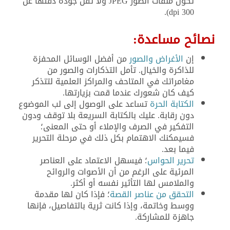
تكون ملفات الصور JPEG ولا تقل جودة دقتها عن
300 dpi).
نصائح مساعدة:
إن
الأغراض والصور
من أفضل الوسائل المحفزة
للذاكرة والخيال. تأمل التذكارات والصور من
مغامراتك في المتاحف والمراكز العلمية لتتذكر
كيف كان شعورك عندما قمت بزيارتها.
الكتابة الحرة
تساعد على الوصول إلى لب الموضوع
دون رقابة. عليك بالكتابة السريعة بلا توقف ودون
التفكير في الصرف والإملاء أو حتى المعنى؛
فسيمكنك الاهتمام بكل ذلك في مرحلة التحرير
فيما بعد.
تحرير الحواس
؛ فيسهل الاعتماد على العناصر
المرئية على الرغم من أن الأصوات والروائح
والملامس لها التأثير نفسه أو أكثر.
التحقق من عناصر القصة
؛ فإذا كان لها مقدمة
ووسط وخاتمة، وإذا كانت ثرية بالتفاصيل، فإنها
جاهزة للمشاركة.