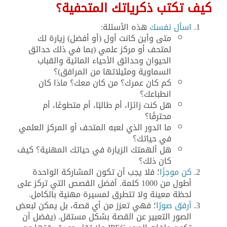
كيف تكتب ذكرياتك المتحفية؟
اسأل نفسك
هذه الأسئلة:
متى وأين كانت أول (أو أفضل) زيارة لك
لمتحف أو مركز علمي (بما في ذلك حدائق
الحيوان وحدائق الأحياء المائية والقباب
السماوية ومثيلاتها من المرافق)؟
كم كان عمرك؟ من كان معك؟ ماذا كان
انطباعك؟
هل كنت زائرًا، أم طالبًا، أم متطوعًا، أم
محترفًا؟
ما الدور الذي لعبه المتحف أو المركز العلمي
في حياتك؟
هل ألهمتك الزيارة في حياتك المهنية؟ كيف
كان ذلك؟
كن موجزًا
؛ فلا يجب أن تكون المشاركة الواحدة
أطول من 1000 كلمة. أفضل القصص التي تركز على
لحظة معينة ولا تتطرق لمسيرة مهنية بالكامل.
أرفق صورًا
؛ فهي تعزز من أي قصة، بل يمكن لبعض
الصور التعبير عن القصة بشكل مستقل. (يفضل أن