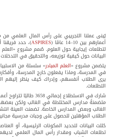
يُبنى عملنا التجريبي على رأس المال العلمي من 
أعمارهم بين 10–14 عامًا (
ASPIRES
)، حدد فريقنا 
البيانات حول كيفية توزيعه، والتحقيق في التدخلات د
يتضمن مشروع «
العلم المبادر
» سلسلة من الاستبيان
في المدرسة، وماذا يفعلون خارج المدرسة، وأفكار
يرى الطلاب أنفسهم، وإدراك كيف ينظر إليهم الآ
التطلعات.
شارك في الاستطلاع إجمالي 3658 طالبًا تتراوح أعمارهم بين 11 و15 عامًا من 45 مدرسة في إنجلترا
متضمنةً مدارس المختلطة في الغالب ولكن بعضها 
الغالب وبعض المدارس الخاصة. تضمنت العينة انتشار
الطلاب المؤهلين للحصول على وجبات مدرسية مجانية
حُللت البيانات لتحديد المكونات الرئيسية، أو العناص