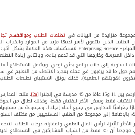
مجموعة متزايدة من البيانات في
تطلعات الطلاب ومواقفهم تجاه
أن الطلاب الذين ينتمون لأسر لديها مزيد من الموارد والخبرات ا
لتطلعات إيجابية حول العلوم. صُمم مشروع «العلم المبادر» ing Science
اخل المدرسة وخارجها التي قد تدعم بناءه، وبالتالي زيادة التطلعا
ات السنوية إلى جانب برنامج بحثي نوعي. ويشمل الاستطلاع أسئل
هم حول ما قد يرغبون في عمله بمجرد الانتهاء من التعليم في 
خرون (هويتهم العلمية). كذلك يوثق الاستبيان تطلعات الطلاب 
[2a]
. مثلت المدارس
للفتيات فقط وبعض الآخر للفتيان فقط، وكذلك نطاق من الحوكم
ًا جغرافيًّا للمدارس في جميع أنحاء إنجلترا، ومجموعة من مستويا
، بالإضافة إلى مجموعة من الطلاب المستجيبين من مختلف السنوا
ر الأكثر تأثيرًا، لرأس المال العلمي ولمقارنة درجات الطلاب. نتيجة