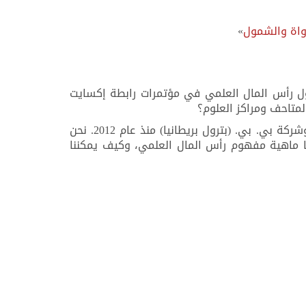
واة والشمول
»
 رأس المال العلمي في مؤتمرات رابطة إكسايت
المتاحف ومراكز العلوم؟
»، وهو شراكة بين كينجز كولدج بلندن، ومجموعة متحف العلوم وشركة بي. بي. (بترول بريطانيا) منذ عام 2012. نحن
ا ماهية مفهوم رأس المال العلمي، وكيف يمكننا