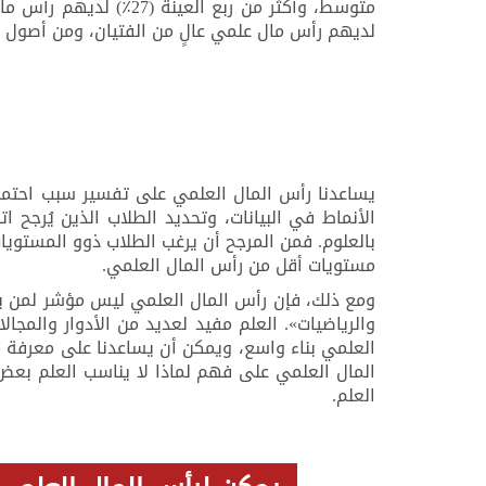
متوسط، وأكثر من ربع العينة (27٪) لديهم رأس مال علمي منخفض
لديهم رأس مال علمي عالٍ من الفتيان، ومن أصول جن
الأنماط في البيانات، وتحديد الطلاب الذين يُرجح
بالعلوم. فمن المرجح أن يرغب الطلاب ذوو المستوي
مستويات أقل من رأس المال العلمي.
ومع ذلك، فإن رأس المال العلمي ليس مؤشر لمن يط
والرياضيات». العلم مفيد لعديد من الأدوار والمج
العلمي بناء واسع، ويمكن أن يساعدنا على معرفة 
المال العلمي على فهم لماذا لا يناسب العلم بعض
العلم.