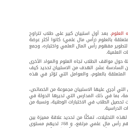
 العلوم
. بعد أول استبيان كبير على طلاب تتراوح
لمتعلقة بالعلوم (رأس مال علمي) كانوا أكثر عرضة
Enterpris لاستكشاف هذه العلاقة بشكل أكبر: لتطوير مفهوم رأس المال العلمي واختباره، وجمع
ت العلمية.
ة حول مواقف الطلاب تجاه العلوم والمواد الأخرى
سن السادسة عشر. الهدف من الاستبيان تحديد كيف
المتعلقة بالعلوم، والعوامل التي تؤثر في هذه
 التي أجري عليها الاستبيان مجموعة من الخصائص،
ة، بما في ذلك المدارس التي تديرها الدولة في
ت تحصيل الطلاب في الاختبارات الوطنية، ونسبة من
ت الدراسية.
 لهذه التحليلات، تمكنَّا من تحديد علاقة مميزة بين
تطلعات الشباب ومقدار رأس المال العلمي لديهم. فوجدنا أن 5٪ فقط من الشباب المشاركين في الاستطلاع لديهم رأس مال علمي مرتفع، و 68٪ لديهم مستوى