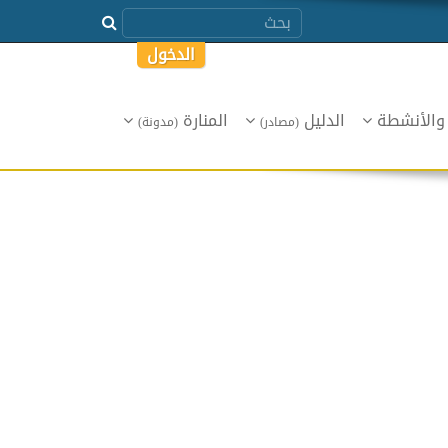
الدخول
 والأنشطة
الدليل
المنارة
(مصادر)
(مدونة)