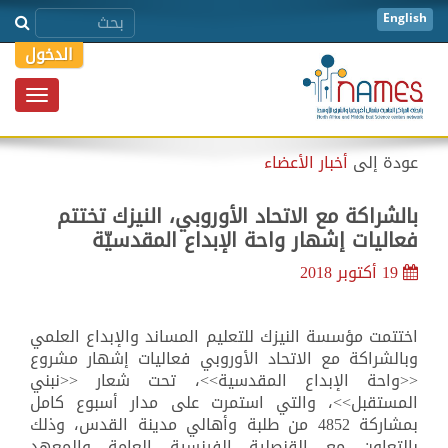
English
الدخول
Toggle
igation
عودة إلى
أخبار الأعضاء
بالشراكة مع الاتحاد الأوروبي، النيزك تختتم
فعاليات إشهار واحة الإبداع المقدسيّة
19 أكتوبر 2018
اختتمت مؤسسة النيزك للتعليم المساند والإبداع العلمي
وبالشراكة مع الاتحاد الأوروبي فعاليات إشهار مشروع
<<واحة الإبداع المقدسية>>، تحت شعار
<<
نبني
المستقبل
>>
، والتي استمرت على مدار أسبوع كامل
بمشاركة 4852 من طلبة وأهالي مدينة القدس، وذلك
بالتعاون مع القنصلية الفرنسية العامة والمعهد