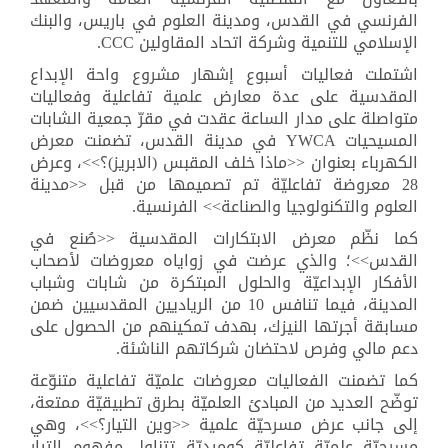
الفرنسي في القدس، ومدينة العلوم في باريس، والبنك
الإسلامي للتنمية وشركة اتحاد المقاولين CCC.
اشتملت فعاليات أسبوع إشهار مشروع واحة الإبداع
المقدسية على عدة معارض علمية تفاعلية وفعاليات
متواصلة على مدار الساعة عقدت في مقرّ جمعية الشابات
المسيحيات YWCA في مدينة القدس، تضمنت معرض
الكهرباء بعنوان
<<
ماذا خلف المقبس (الابريز)؟
>>
، وعرض
28 معروضة تفاعليّة تم تصميمها من قبل
<<
مدينة
العلوم والتكنولوجيا والصناعة
>>
الفرنسية.
كما نظّم معرض الابتكارات المقدسية
<<
صُنع في
القدس
>>
؛ والذي عرضت في زواياه معروضات لأصحاب
الأفكار الإبداعيّة والحلول المبتكرة من شابات وشباب
المدينة، فيما تنافس 10 من الرياديين المقدسيين ضمن
مسابقة أجرتها النيزك، بهدف تمكينهم من الحصول على
دعم مالي وفرص لاحتضان شركاتهم الناشئة.
كما تضمنت الفعاليات معروضات علميّة تفاعلية متنوّعة
توضّح العديد من المبادئ العلميّة بطرق تطبيقيّة ممتعة،
إلى جانب عرض مسرحيّة علمية
<<
وين التيار؟
>>
، وهي
مسرحيّة علميّة تفاعليّة كوميديّة تتناول مفهوم التيار