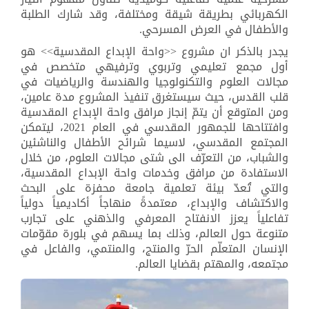
الكهربائي بطريقة شيقة ومختلفة، وقد شارك الطلبة
والأطفال في العرض المسرحي.
يجدر بالذكر ان مشروع
<<
واحة الإبداع المقدسية
>>
هو
أول مجمع تعليمي وتربوي وترفيهي متخصص في
مجالات العلوم والتكنولوجيا والهندسة والرياضيات في
قلب القدس، حيث سيستغرق تنفيذ المشروع مدة عامين،
ومن المتوقع أن يتمّ إنجاز مرافق واحة الإبداع المقدسية
وافتتاحها للجمهور المقدسي في العام 2021، ليتمكن
المجتمع المقدسي، لاسيما شرائح الأطفال والناشئين
والشباب، من التعرّف الى شتى مجالات العلوم، من خلال
الاستفادة من مرافق وخدمات واحة الإبداع المقدسية،
والتي تُعدّ بيئة تعلمية جامعة محفزة على البحث
والاكتشاف والإبداع، معتمدةً منهاجاً أكاديمياً دولياً
تفاعلياً يعزز الانفتاح المعرفي والذهني على تجارب
متنوعة حول العالم، وذلك بما يسهم في بلورة مقوّمات
الإنسان المتعلّم الحرّ والمنتج، والمنتمي، والفاعل في
مجتمعه، والمهتم بقضايا العالم.