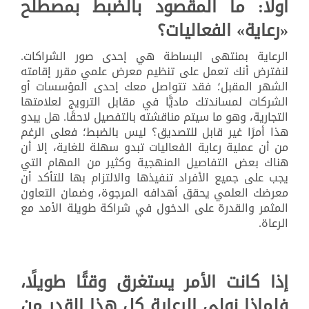
أولًا: ما المقصود بالضبط بمصطلح
«رعاية» الفعاليات؟
الرعاية بمنتهى البساطة هي إحدى صور الشراكات.
لنفترض أنك تعمل على تنظيم معرض علمي مقرر إقامته
الشهر المقبل؛ فقد تتواصل معك إحدى المؤسسات أو
الشركات لمساندتك ماديًّا في مقابل الترويج لعلامتها
التجارية، وهو ما سيتم مناقشته بالتفصيل لاحقًا. هل يبدو
هذا أمرًا غير قابل للتصديق؟ ليس بالضبط؛ فعلى الرغم
من أن عملية رعاية الفعاليات تبدو سهلة للغاية، إلا أن
هناك بعض التفاصيل المنهجية وكثير من المهام التي
يجب على جميع الأفراد تنفيذها والالتزام بها للتأكد أن
معرضك العلمي يحقق أهدافه المرجوة، وضمان التعاون
المثمر والقدرة على الدخول في شراكة طويلة الأمد مع
الرعاة.
إذا كانت الأمر يستغرق وقتًا طويلًا،
فلماذا نولي الرعاية كل هذا القدر من