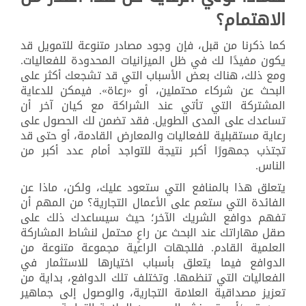
الاهتمام؟
كما ذكرنا من قبل، فإن وجود مصادر متنوعة للتمويل قد
يكون مفيدًا لك في ظل الميزانيات المحدودة للفعاليات.
ومع ذلك، هناك بعض الأسباب التي قد تشجعك أكثر على
البحث عن شركاء محتملين، أو «رعاة». فيمكن للدعاية
المشتركة التي تأتي عند الشراكة مع كيان آخر أن
تساعدك على المدى الطويل. فقد تضمن لك الحصول على
رعاية مستقبلية للفعاليات والمعارض القادمة، أو حتى قد
تجتذب جمهورًا أكبر نتيجة للتواجد أمام عدد أكبر من
الناس.
يتعلق هذا بالمنافع التي ستعود عليك، ولكن، ماذا عن
الفائدة التي ستعم على الأعمال التجارية؟ من المهم أن
تفهم دوافع الشريك الآخر؛ حيث سيساعدك ذلك على
صقل مهاراتك عند البحث عن راعٍ محتمل لنشاط المشاركة
العلمية القادم. فللجهات الراعية مجموعة متنوعة من
الدوافع فيما يتعلق بأسباب اختيارها للاستثمار في
الفعاليات التي تنظمها. وتختلف تلك الدوافع، بداية من
تعزيز مصداقية العلامة التجارية، والوصول إلى جماهير