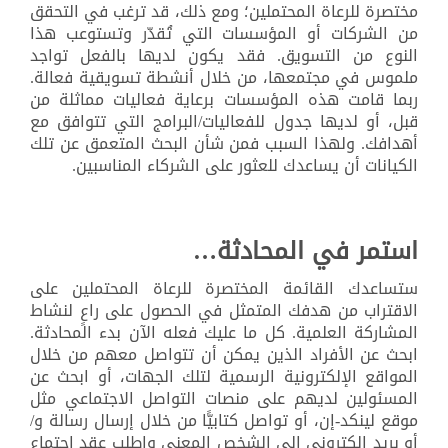
مختصرة للرعاة المحتملين؛ ومع ذلك، قد ترغب في التحقق
من الشركات أو المؤسسات التي تُقدّر وتستوعب هذا
النوع من التسويق. فقد يكون لديها بالفعل تواجد
ملموس في مجتمعها، من خلال أنشطة تسويقية فعالة.
ربما قامت هذه المؤسسات برعاية فعاليات مماثلة من
قبل، أو لديها جدول للفعاليات/البرامج التي تتوافق مع
أهدافك. ولهذا السبب فمن شأن البحث المتعمق عن تلك
الكيانات أن يساعدك للعثور على الشركاء المناسبين.
استمر في المحادثة…
ستساعدك القائمة المختصرة للرعاة المحتملين على
الاقتراب من هدفك المتمثل في الحصول على راعٍ لنشاط
المشاركة العلمية. كل ما عليك فعله الآن بدء المحادثة.
ابحث عن الأفراد الذين يمكن أن تتواصل معهم من خلال
المواقع الإلكترونية الرسمية لتلك الجهات، أو ابحث عن
المسئولين لديهم على منصات التواصل الاجتماعي مثل
موقع لينكد-إن، أو تواصل كتابيًّا من خلال إرسال رسالة و/
أو بريد إلكتروني إلى الشخص المعني واطلب عقد اجتماع