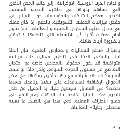
واندلاع الحرب الروسية الأوكرانية، إلى جانب المحن الأخرى
التي تساهم بدورها في ظاهرة التضخم المستمر،
اضطرت معظم الشركات والمؤسسات حول العالم إلى
خفض ميزانيات الحملات التسويقية. بالطبع، إذا كان عملك
في مجال تنظيم المعارض العلمية والفعاليات، فقد تكون
أمام معضلة أكبر؛ لأن الأنشطة التي تنظمها لا تحقق
بالضرورة أرباحًا طائلة.
باعتبارك منظم للفعاليات والمعارض العلمية، فإن اتخاذ
قرار بالمضي قدمًا في تنظيم فعالية ذات ميزانية
متواضعة قد يكون محفوفًا بالمخاطر، خاصة مع احتمال
التغاضي عن مستوى الجودة المتوقع. ولكن ماذا لو علمت
أنه بإمكانك عقد شراكة مع جهات أخرى يمكنها ضخ بعض
الأموال الإضافية لمساعدتك على تنفيذ برنامجك حسبما
تخطط؟ في المقابل، سيتعين عليك رد الجميل من خلال
تقديم بعض المزايا الخاصة لتلك الجهات ليعم النفع على
جميع الأطراف المعنية. نعم، هذا هو بالضبط ما يعنيه
مصطلح «رعاية» الفعاليات.