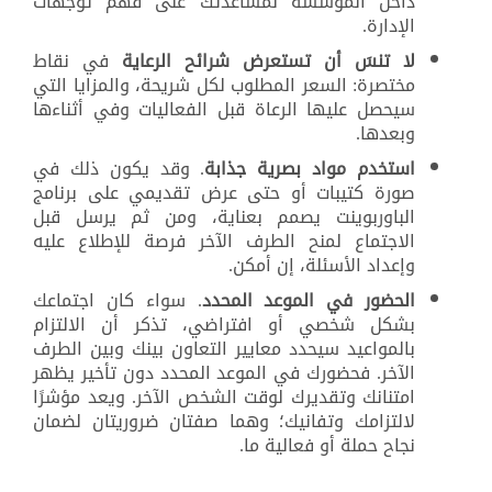
داخل المؤسسة لمساعدتك على فهم توجهات
الإدارة.
لا تنسَ أن تستعرض شرائح الرعاية
في نقاط
مختصرة: السعر المطلوب لكل شريحة، والمزايا التي
سيحصل عليها الرعاة قبل الفعاليات وفي أثناءها
وبعدها.
استخدم مواد بصرية جذابة
. وقد يكون ذلك في
صورة كتيبات أو حتى عرض تقديمي على برنامج
الباوربوينت يصمم بعناية، ومن ثم يرسل قبل
الاجتماع لمنح الطرف الآخر فرصة للإطلاع عليه
وإعداد الأسئلة، إن أمكن.
الحضور في الموعد المحدد
. سواء كان اجتماعك
بشكل شخصي أو افتراضي، تذكر أن الالتزام
بالمواعيد سيحدد معايير التعاون بينك وبين الطرف
الآخر. فحضورك في الموعد المحدد دون تأخير يظهر
امتنانك وتقديرك لوقت الشخص الآخر. ويعد مؤشرًا
لالتزامك وتفانيك؛ وهما صفتان ضروريتان لضمان
نجاح حملة أو فعالية ما.