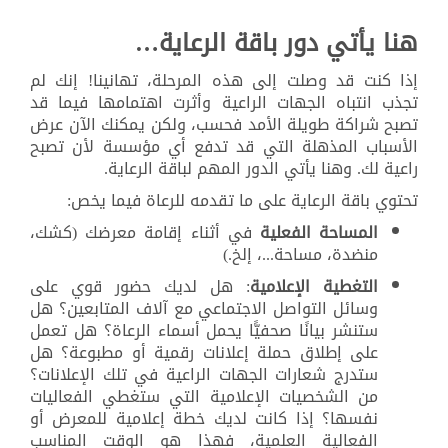
هنا يأتي دور باقة الرعاية…
إذا كنت قد وصلت إلى هذه المرحلة، تهانينا! إنك لم
تجذب انتباه الجهات الراعية وأثرت اهتمامها فيما قد
تصبح شراكة طويلة الأمد فحسب، ولكن يمكنك الآن عرض
الأسباب المذهلة التي قد تدفع أي مؤسسة لأن تصبح
راعية لك. وهنا يأتي الدور المهم لباقة الرعاية.
تحتوي باقة الرعاية على ما تقدمه للرعاة فيما يخص:
المساحة الفعلية
في أثناء إقامة معرضك (كشك،
منضدة، مساحة...، إلخ.)
التغطية الإعلامية
: هل لديك حضور قوي على
وسائل التواصل الاجتماعي مع آلاف المتابعين؟ هل
ستنشر بيانًا صحفيًّا يحمل أسماء الرعاة؟ هل تعمل
على إطلاق حملة إعلانات رقمية أو مطبوعة؟ هل
ستدرج شعارات الجهات الراعية في تلك الإعلانات؟
من الشخصيات الإعلامية التي ستغطي الفعاليات
نفسها؟ إذا كانت لديك خطة إعلامية للمعرض أو
الفعالية العلمية، فهذا هو الوقت المناسب