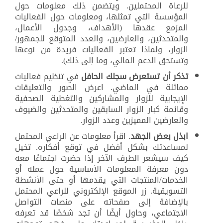
للرعاة المحتملين. ويتضمن ذلك معلومات حول
المؤسسة التي تمثلها، ومعلومات حول الفعاليات
المزمع عقدها (الأهداف، وجدول الأعمال،
والمتحدثين، والعارضين، والعدد المتوقع للجمهور/
الزوار، ولماذا تعتبر الفعاليات فريدة من نوعها
وتستحق الدعم المالي، وما إلى ذلك).
تذكر أن تستعرض سجلك الحافل
في تنظيم فعاليات
مماثلة في الماضي. اعرض الصور والتعليقات
الإيجابية للزوار والمشاركين والتغطية الصحفية
وقائمة كبار الزوار السابقين والمتحدثين والضيوف
والعارضين المميزين وعدد الزوار.
ابذل بعض الجهد
. اقرأ معلومات عن الراعي المحتمل
لمساعدتك بشكل أفضل في توقع أفكاره. تخيل
كيف سيشعر الطرف الآخر إذا حضرت اجتماعًا معه
دون معرفة المعلومات الأساسية حول عمله أو
الخدمات/المنتجات التي يقدمها أو حتى الأنشطة
التسويقية. زر الموقع الإلكتروني للراعي المحتمل
بالإضافة إلى صفحاته على منصات التواصل
الاجتماعي، وحاول أيضًا أن تجد شخصًا قد تعرفه