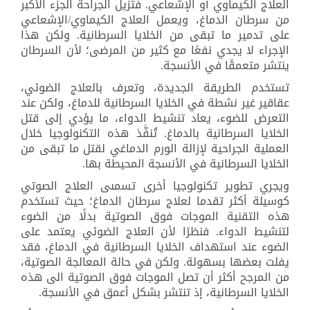
العلاج الكيماوي أو الإشعاعي. فتزيل الجراحة الجزء الأكبر
من سرطان الدماغ، ويعمل العلاج الكيماوي/الإشعاعي
على تدمير ما تبقى من الخلايا السرطانية. ولكن هذا
الإجراء لا يجدي نفعًا مع كثير من المرضى؛ لأن السرطان
ينتشر متعمقًا في الأنسجة.
تستخدم الطريقة الجديدة، وتعرف بالعلاج الضوئي،
عقاقير غير نشطة في الخلايا السرطانية للدماغ، ولكن عند
التعرض للضوء، يعاد تنشيط الدواء، ما يؤدي إلى قتل
الخلايا السرطانية بالدماغ. تُنفَّذ هذه التكنولوجيا خلال
العملية الجراحية لإزالة الورم الدماغي لقتل ما تبقى من
الخلايا السرطانية في الأنسجة المحيطة بها.
ويجري تطوير تكنولوجيا أخرى تسمىى العلاج الصوتي
كوسيلة أكثر تقدما لعلاج سرطان الدماغ؛ حيث تستخدم
هذه التقنية الموجات فوق الصوتية بدلًا من الضوء
لتنشيط الدواء. فنظرًا لأن العلاج الضوئي يعتمد على
الضوء عند استهداف الخلايا السرطانية في الدماغ، فقد
يفلت بعضها بسهولة. ولكن في حالة المعالجة الصوتية،
من المرجح أكثر أن تصل الموجات فوق الصوتية الى هذه
الخلايا السرطانية، إذ تنتشر بشكل أعمق في الأنسجة.