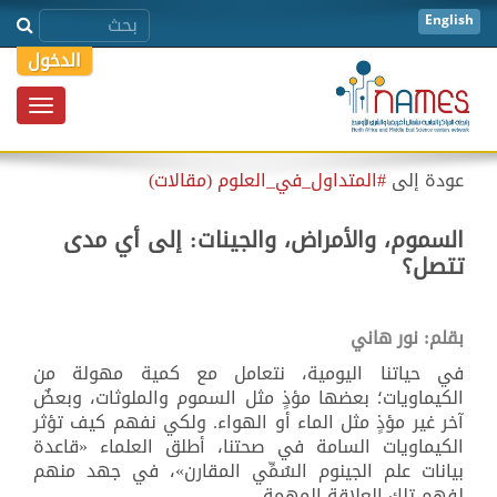
English
الدخول
Toggle
igation
عودة إلى
#المتداول_في_العلوم (مقالات)
السموم، والأمراض، والجينات: إلى أي مدى
تتصل؟
بقلم: نور هاني
في حياتنا اليومية، نتعامل مع كمية مهولة من
الكيماويات؛ بعضها مؤذٍ مثل السموم والملوثات، وبعضٌ
آخر غير مؤذٍ مثل الماء أو الهواء
.
ولكي نفهم كيف تؤثر
الكيماويات السامة في صحتنا، أطلق العلماء «قاعدة
بيانات علم الجينوم السُمِّي المقارن»، في جهد منهم
لفهم تلك العلاقة المهمة.