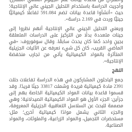
وأجريت الدراسة باستخدام التحليل الجيني عالي الإنتاجية؛
حيث «أنشأوا قاعدة بيانات تضم 591.084 تفاعلًا كيميائيًّا
جينيًّا وردت في 2.169 دراسة
.«
ويعني التحليل الجيني عالي الإنتاجية أنهم نظروا إلى
جينات متعددة بدلًا من التركيز على الدراسات المتعلقة
بجينٍ واحد كما كان يحدث سابقًا. وقال سوفوروف: «في
الماضي القريب، كان كل شيء نعرفه عن الآليات الجزيئية
المتأثرة بالمواد الكيميائية يأتي من تجارب منخفضة
الإنتاجية
.«
النهج
جمع الباحثون المشاركون في هذه الدراسة تفاعلات حللت
2391 مادة كيميائية فريدة وشملت 33817 جينًا فريدًا. وقد
قسموا قاعدة بيانات المواد الكيميائية الخاصة بهم إلى
جزأين: الجزء الأول هو المواد الكيميائية الصيدلانية؛ وهي
مصممة للبحث عن السلاسل التعاقبية الجزيئية المعروفة،
والجزء الثاني يشمل موادًا كيميائية أخرى؛ مثل:
مستحضرات التجميل، والمواد الزراعية، والملوثات، والمواد
الصناعية
.