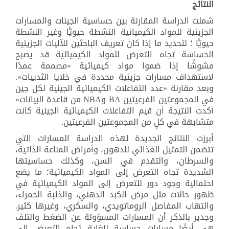
النتائج
شملت الدراسة المقارنة بين حساسية الجينات والمسارات
الجزيئية للمواد الكيميائية النشطة حيويًّا وغير النشطة
حيويًّا ؛ لتحديد ما إذا كان تعريف الباحثين للآليات الجزيئية
الحساسة تجاه التعرض للمواد الكيميائية قد يصبح
مشوشًا إذا ضموا مواد كيميائية «مصممة عمدًا
لاستهداف مسارات جزيئية محددة في خلايا الثدييات».
وبعد مقارنة «عدد التفاعلات الكيميائية الجينية لكل جين
في المجموعتين الفرعيتين
BA
و
NBA
من قاعدة البيانات»
أكدت النتيجة أن قيم التفاعلات الكيميائية الجينية كانت
متشابهة في كلٍ من المجموعتين الفرعيتين
.
أبرزت النتائج الجديدة لهذه الدراسة المسارات التي
تتضمن التمثيل الغذائي للدهون، وأمراض المناعة الذاتية،
والسرطان، والتقدم في السن، وكذلك حساسيتها
الشديدة تجاه التعرض إلى المواد الكيميائية؛ ما يضع
احتمالية وجود دور للتعرض إلى المواد الكيميائية في
ظهور حالات مثل مرض الكبد الدهني، والذئبة الحمراء،
والتهاب المفاصل الروماتويدي، والسكري، وغيرها كثير.
وجدير بالذكر أن المسارات المسؤولة عن الضغط والتلف
هي أيضًا مسارات حساسة للغاية تجاه التعرض إلى