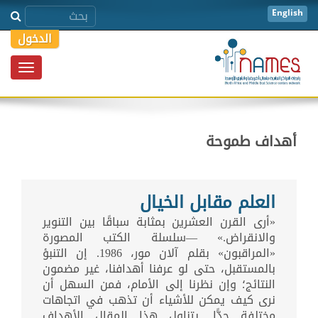
English
الدخول
Toggle
igation
أهداف طموحة
العلم مقابل الخيال
«أرى القرن العشرين بمثابة سباقًا بين التنوير
والانقراض.» —سلسلة الكتب المصورة
«المراقبون» بقلم آلان مور، 1986. إن التنبؤ
بالمستقبل، حتى لو عرفنا أهدافنا، غير مضمون
النتائج؛ وإن نظرنا إلى الأمام، فمن السهل أن
نرى كيف يمكن للأشياء أن تذهب في اتجاهات
مختلفة جدًّا. يتناول هذا المقال الأهداف